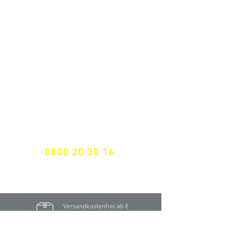
ALLE NEUHEITEN
NEWSLETTER ANMELDUNG
Nichts mehr verpassen!
Spezialist für
maßgeschneiderte Lösungen
GRATIS HOTLINE
0800 20 30 16
International +43 7472 64 744-0
Versandkostenfrei ab €
195,- brutto
(Rechnungsbetrag)​