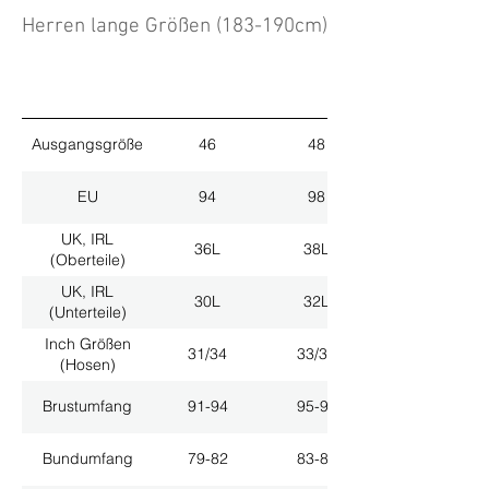
Herren lange Größen (183-190cm)
Ausgangsgröße
46
48
EU
94
98
UK, IRL
36L
38L
(Oberteile)
UK, IRL
30L
32L
(Unterteile)
Inch Größen
31/34
33/34
(Hosen)
Brustumfang
91-94
95-98
Bundumfang
79-82
83-86