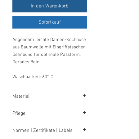
In den Warenkorb
Sofortkauf
Angenehm leichte Damen-Kochhose
aus Baumwolle mit Eingriffstaschen.
Dehnbund für optimale Passform.
Gerades Bein.
Waschbarkeit: 60° C
Material
100 % Baumwolle, 210 g/m²
Pflege
waschen 60°
Normen | Zertifikate | Labels
bleichen nicht erlaubt
trocknen 1 Pkt. (niedrige Temp.)