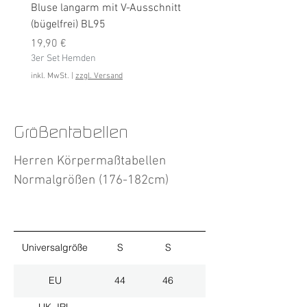
Bluse langarm mit V-Ausschnitt
Bluse langarm (bügelfrei
(bügelfrei) BL95
Preis
19,90 €
Preis
3er Set Hemden
19,90 €
3er Set Hemden
inkl. MwSt.
inkl. MwSt.
|
zzgl. Versand
Größentabellen
Herren Körpermaßtabellen
Normalgrößen (176-182cm)
Universalgröße
S
S
M
EU
44
46
48
UK, IRL