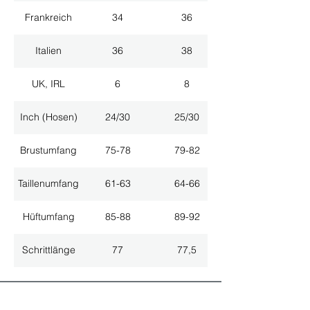
Frankreich
34
36
Italien
36
38
UK, IRL
6
8
Inch (Hosen)
24/30
25/30
Brustumfang
75-78
79-82
Taillenumfang
61-63
64-66
Hüftumfang
85-88
89-92
Schrittlänge
77
77,5