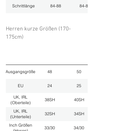
Schrittlänge
84-88
84-88
Herren kurze Größen (170-
175cm)
Ausgangsgröße
48
50
EU
24
25
UK, IRL
38SH
40SH
(Oberteile)
UK, IRL
32SH
34SH
(Unterteile)
Inch Größen
33/30
34/30
(Hosen)