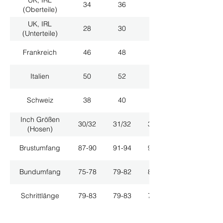
34
36
38
(Oberteile)
UK, IRL
28
30
32
(Unterteile)
Frankreich
46
48
50
Italien
50
52
54
Schweiz
38
40
42
Inch Größen
30/32
31/32
33/32
(Hosen)
Brustumfang
87-90
91-94
95-98
Bundumfang
75-78
79-82
83-86
Schrittlänge
79-83
79-83
79-83