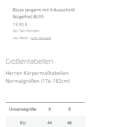
Bluse langarm mit V-Ausschnitt
Bluse langarm (bügelfrei
(bügelfrei) BL95
Preis
19,90 €
Preis
3er Set Hemden
19,90 €
3er Set Hemden
inkl. MwSt.
inkl. MwSt.
|
zzgl. Versand
Größentabellen
Herren Körpermaßtabellen
Normalgrößen (176-182cm)
Universalgröße
S
S
M
EU
44
46
48