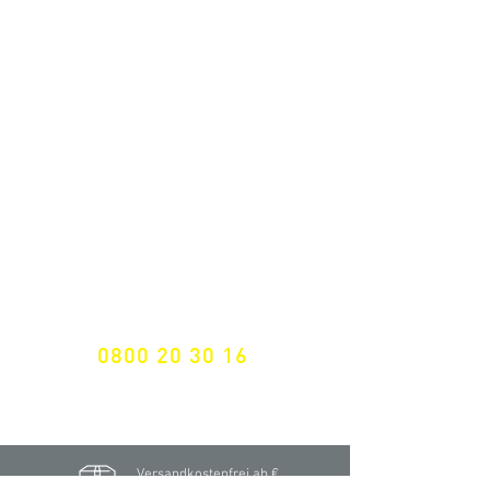
ALLE NEUHEITEN
NEWSLETTER ANMELDUNG
Nichts mehr verpassen!
Spezialist für
maßgeschneiderte Lösungen
GRATIS HOTLINE
0800 20 30 16
International +43 7472 64 744-0
Versandkostenfrei ab €