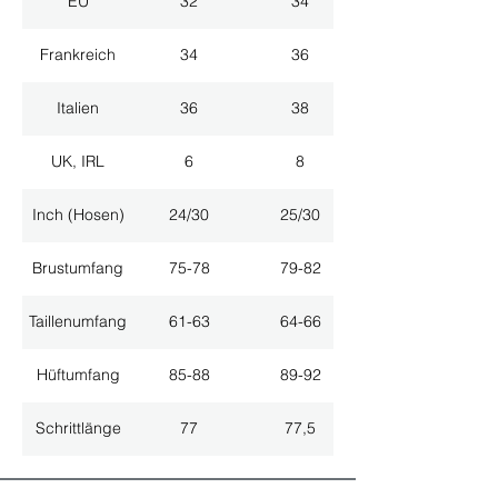
EU
32
34
Frankreich
34
36
Italien
36
38
UK, IRL
6
8
Inch (Hosen)
24/30
25/30
Brustumfang
75-78
79-82
Taillenumfang
61-63
64-66
Hüftumfang
85-88
89-92
Schrittlänge
77
77,5