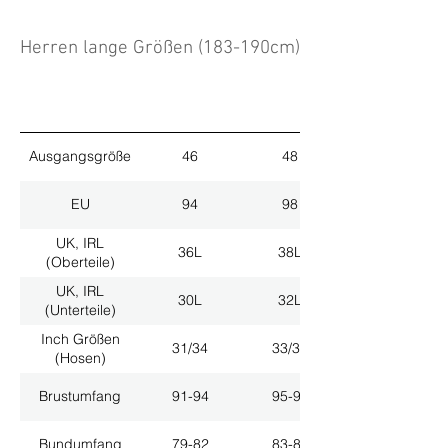
Herren lange Größen (183-190cm)
Ausgangsgröße
46
48
EU
94
98
UK, IRL
36L
38L
(Oberteile)
UK, IRL
30L
32L
(Unterteile)
Inch Größen
31/34
33/34
(Hosen)
Brustumfang
91-94
95-98
Bundumfang
79-82
83-86