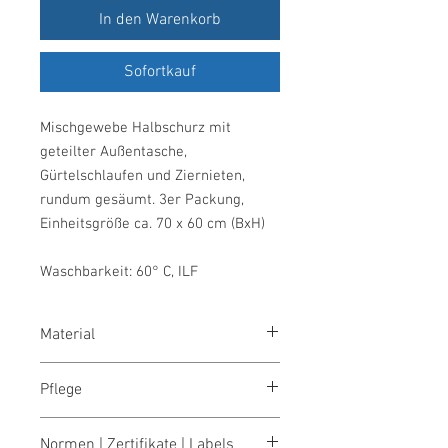
In den Warenkorb
Sofortkauf
Mischgewebe Halbschurz mit
geteilter Außentasche,
Gürtelschlaufen und Ziernieten,
rundum gesäumt. 3er Packung,
Einheitsgröße ca. 70 x 60 cm (BxH)
Waschbarkeit: 60° C, ILF
Material
50 % Baumwolle, 50 % Polyester, 195
Pflege
g/m²
waschen 95°
Normen | Zertifikate | Labels