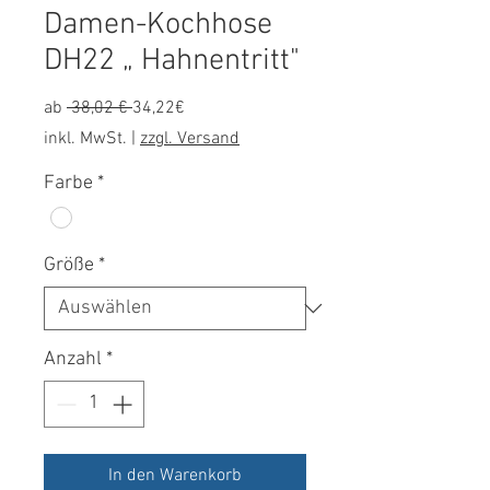
Damen-Kochhose
DH22 „ Hahnentritt"
Standardpreis
Sale-
ab
 38,02 € 
34,22€
Preis
inkl. MwSt.
|
zzgl. Versand
Farbe
*
Größe
*
Anzahl
*
In den Warenkorb