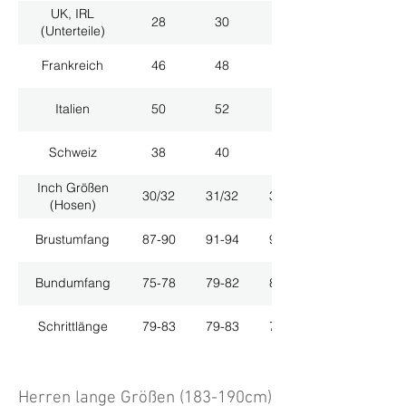
UK, IRL
28
30
32
(Unterteile)
Frankreich
46
48
50
Italien
50
52
54
Schweiz
38
40
42
Inch Größen
30/32
31/32
33/32
(Hosen)
Brustumfang
87-90
91-94
95-98
Bundumfang
75-78
79-82
83-86
Schrittlänge
79-83
79-83
79-83
Herren lange Größen (183-190cm)