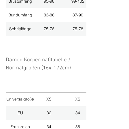
Brustumfang
95-98
99-102
Bundumfang
83-86
87-90
Schrittlänge
75-78
75-78
Damen Körpermaßtabelle /
Normalgrößen (164-172cm)
Universalgröße
XS
XS
EU
32
34
Frankreich
34
36