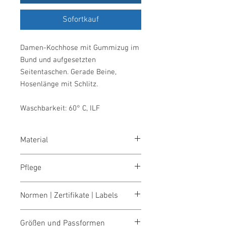
Sofortkauf
Damen-Kochhose mit Gummizug im
Bund und aufgesetzten
Seitentaschen. Gerade Beine,
Hosenlänge mit Schlitz.
Waschbarkeit: 60° C, ILF
Material
65 % Polyester/35 % Baumwolle, 240
Pflege
g/m²
waschen 60°
Normen | Zertifikate | Labels
bleichen nicht erlaubt
trocknen 1 Pkt. (niedrige Temp.)
OEKO-TEX® STANDARD 100
bügeln 2 Pkt. (mittlere Temp.)
Größen und Passformen
Made in Austria/Europe