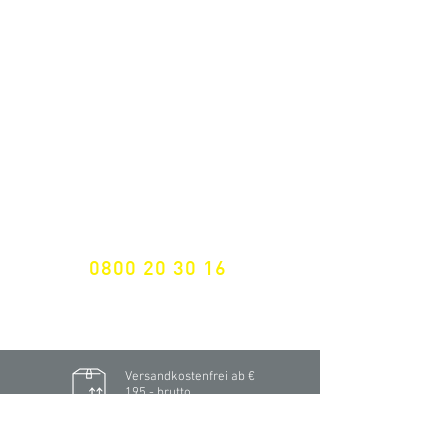
ALLE NEUHEITEN
NEWSLETTER ANMELDUNG
Nichts mehr verpassen!
Spezialist für
maßgeschneiderte Lösungen
GRATIS HOTLINE
0800 20 30 16
International +43 7472 64 744-0
Versandkostenfrei ab €
195,- brutto
(Rechnungsbetrag)​