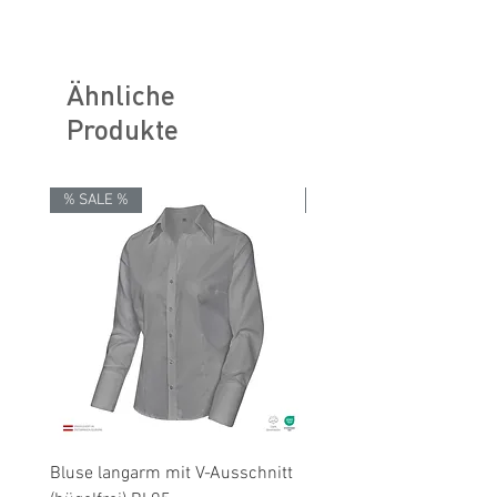
reinigen (P) Perchlorethylen
ILF - "Industrial Laundry Friendly"
Größentabellen für Damen & Herren
Ähnliche
Produkte
% SALE %
% SALE %
Bluse langarm mit V-Ausschnitt
Bluse langarm (bügelfrei