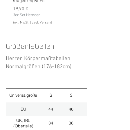
(bügelfrei) BL95
Preis
19,90 €
Preis
3er Set Hemden
19,90 €
3er Set Hemden
inkl. MwSt.
inkl. MwSt.
|
zzgl. Versand
Größentabellen
Herren Körpermaßtabellen
Normalgrößen (176-182cm)
Universalgröße
S
S
M
EU
44
46
48
UK, IRL
34
36
38
(Oberteile)