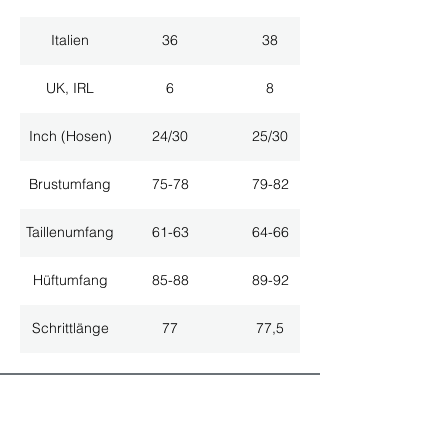
Italien
36
38
UK, IRL
6
8
Inch (Hosen)
24/30
25/30
Brustumfang
75-78
79-82
Taillenumfang
61-63
64-66
Hüftumfang
85-88
89-92
Schrittlänge
77
77,5