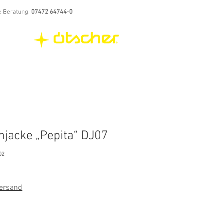
e Beratung:
07472 64744-0
jacke „Pepita“ DJ07
02
Versand