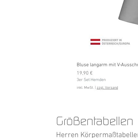
Bluse langarm mit V-Ausschni
Preis
19,90 €
3er Set Hemden
inkl. MwSt.
|
zzgl. Versand
Größentabellen
Herren Körpermaßtabell