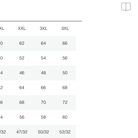
XL
XXL
3XL
3XL
60
62
64
66
50
52
54
56
44
46
48
50
62
64
66
68
66
68
70
72
54
56
58
60
/32
47/32
50/32
52/32