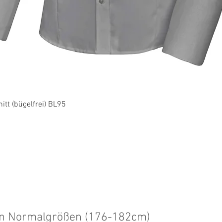
Schnellansicht
tt (bügelfrei) BL95
en Normalgrößen (176-182cm)