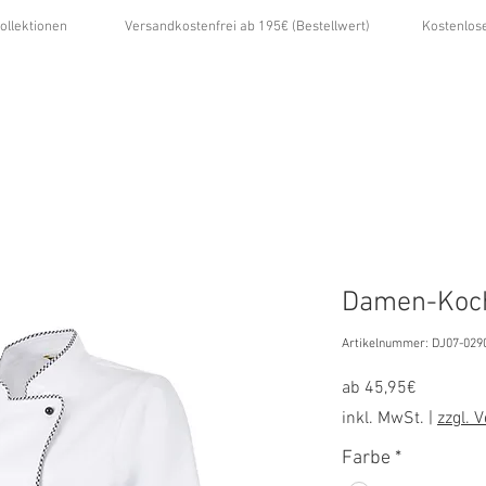
ollektionen
Versandkostenfrei ab 195€ (Bestellwert)
Kostenlos
...
ÜBER UNS
GALERIE
NEWS
KONTAKT
Damen-Koch
Artikelnummer: DJ07-029
Sale-
ab
45,95€
Preis
inkl. MwSt.
|
zzgl. 
Farbe
*