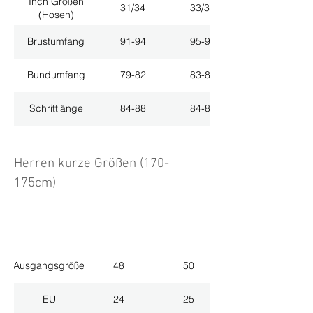
Inch Größen
31/34
33/34
(Hosen)
Brustumfang
91-94
95-98
Bundumfang
79-82
83-86
Schrittlänge
84-88
84-88
Herren kurze Größen (170-
175cm)
Ausgangsgröße
48
50
EU
24
25