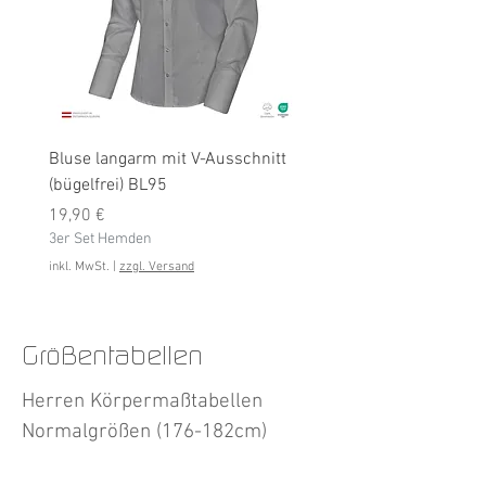
Bluse langarm mit V-Ausschnitt
Bluse langarm (bügelfrei
(bügelfrei) BL95
Preis
19,90 €
Preis
3er Set Hemden
19,90 €
3er Set Hemden
inkl. MwSt.
inkl. MwSt.
|
zzgl. Versand
Größentabellen
Herren Körpermaßtabellen
Normalgrößen (176-182cm)