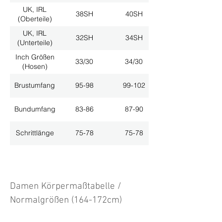
UK, IRL
38SH
40SH
(Oberteile)
UK, IRL
32SH
34SH
(Unterteile)
Inch Größen
33/30
34/30
(Hosen)
Brustumfang
95-98
99-102
Bundumfang
83-86
87-90
Schrittlänge
75-78
75-78
Damen Körpermaßtabelle /
Normalgrößen (164-172cm)