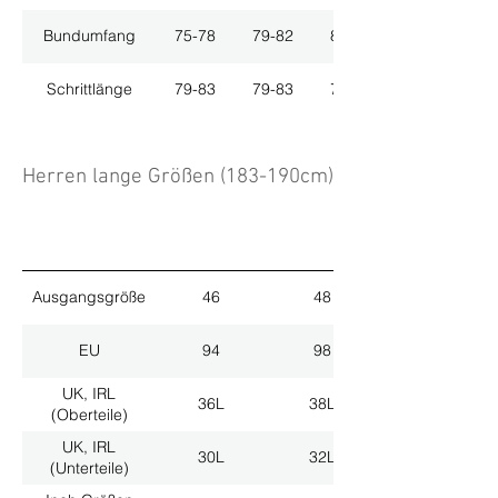
Bundumfang
75-78
79-82
83-86
Schrittlänge
79-83
79-83
79-83
Herren lange Größen (183-190cm)
Ausgangsgröße
46
48
EU
94
98
UK, IRL
36L
38L
(Oberteile)
UK, IRL
30L
32L
(Unterteile)