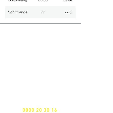
Hüftumfang
85-88
89-92
Schrittlänge
77
77,5
ALLE NEUHEITEN
NEWSLETTER ANMELDUNG
Nichts mehr verpassen!
Spezialist für
maßgeschneiderte Lösungen
GRATIS HOTLINE
0800 20 30 16