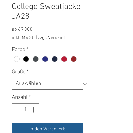
College Sweatjacke
JA28
Sale-
ab
69,00€
Preis
inkl. MwSt.
|
zzgl. Versand
Farbe
*
Größe
*
Anzahl
*
In den Warenkorb