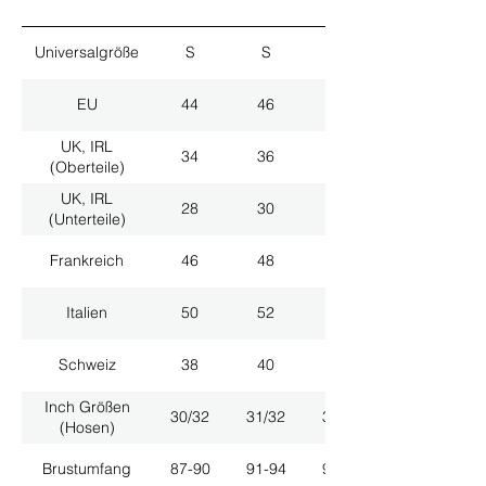
Universalgröße
S
S
M
EU
44
46
48
UK, IRL
34
36
38
(Oberteile)
UK, IRL
28
30
32
(Unterteile)
Frankreich
46
48
50
Italien
50
52
54
Schweiz
38
40
42
Inch Größen
30/32
31/32
33/32
(Hosen)
Brustumfang
87-90
91-94
95-98