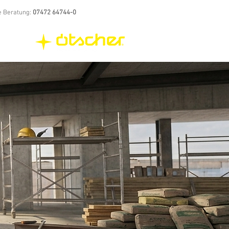
e Beratung:
07472 64744-0