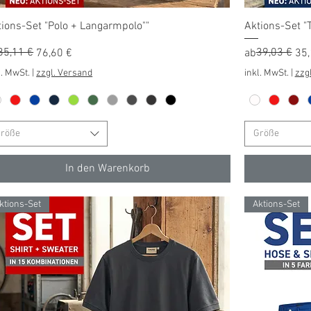
Schnellansicht
tions-Set "Polo + Langarmpolo""
Aktions-Set "
andardpreis
e-Preis
85,11 €
Standardprei
Sale-Preis
39,03 €
76,60 €
ab
35,
l. MwSt.
|
zzgl. Versand
inkl. MwSt.
|
zzg
röße
Größe
In den Warenkorb
ktions-Set
Aktions-Set