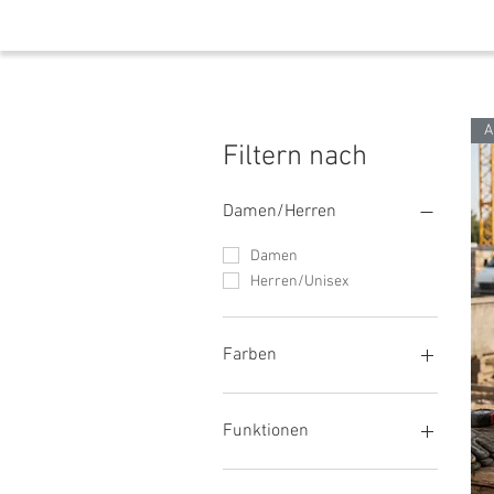
A
Filtern nach
Damen/Herren
Damen
Herren/Unisex
Farben
Grün
Blau
Funktionen
Orange
Rot
Stretch/Gummibund