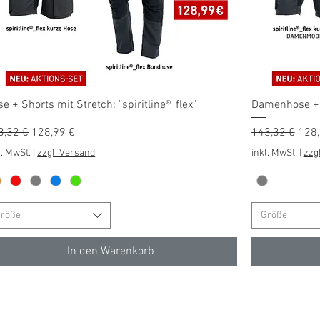
Schnellansicht
e + Shorts mit Stretch: "spiritline®_flex"
Damenhose + Sh
andardpreis
Sale-Preis
Standardprei
Sale
3,32 €
128,99 €
143,32 €
128,
l. MwSt.
|
zzgl. Versand
inkl. MwSt.
|
zzg
röße
Größe
In den Warenkorb