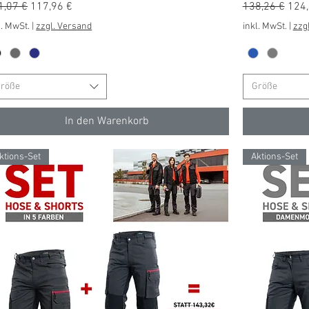
andardpreis
Sale-Preis
Standardprei
Sale
1,07 €
117,96 €
138,26 €
124,
l. MwSt.
|
zzgl. Versand
inkl. MwSt.
|
zzg
röße
Größe
In den Warenkorb
ktions-Set
Aktions-Set