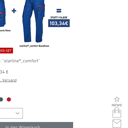
Schnellansicht
: "starline®_comfort"
s
-Preis
34 €
l. Versand
In den Warenkorb