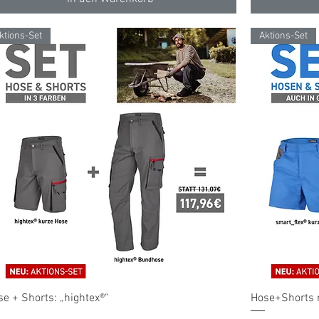
ktions-Set
Aktions-Set
Schnellansicht
se + Shorts: „hightex®“
Hose+Shorts m