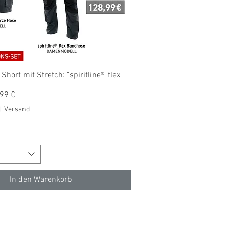
Schnellansicht
ort mit Stretch: "spiritline®_flex"
s
-Preis
99 €
l. Versand
In den Warenkorb