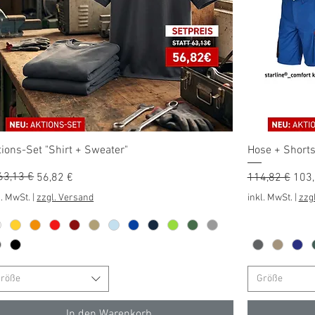
Schnellansicht
tions-Set "Shirt + Sweater"
Hose + Shorts
andardpreis
e-Preis
63,13 €
Standardprei
Sale
56,82 €
114,82 €
103,
l. MwSt.
|
zzgl. Versand
inkl. MwSt.
|
zzg
röße
Größe
In den Warenkorb