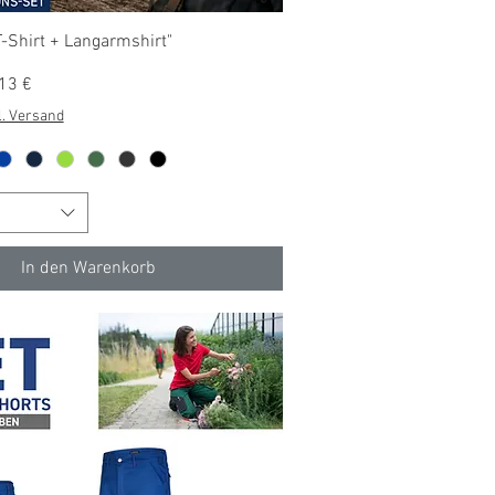
Schnellansicht
T-Shirt + Langarmshirt"
s
13 €
l. Versand
In den Warenkorb