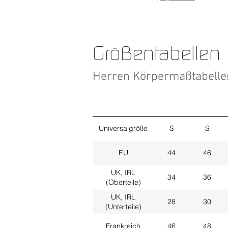
Größentabellen
Herren Körpermaßtabell
Universalgröße
S
S
EU
44
46
UK, IRL
34
36
(Oberteile)
UK, IRL
28
30
(Unterteile)
Frankreich
46
48