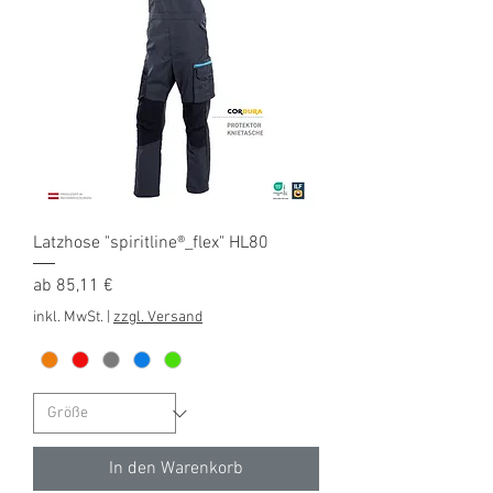
Latzhose "spiritline®_flex" HL80
Sale-Preis
ab
85,11 €
inkl. MwSt.
|
zzgl. Versand
In den Warenkorb