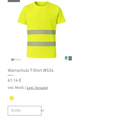
Warnschutz T-Shirt WS34
Preis
61,14 €
inkl. MwSt.
|
zzgl. Versand