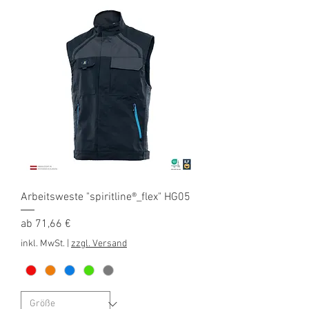
Arbeitsweste "spiritline®_flex" HG05
Sale-Preis
ab
71,66 €
inkl. MwSt.
|
zzgl. Versand