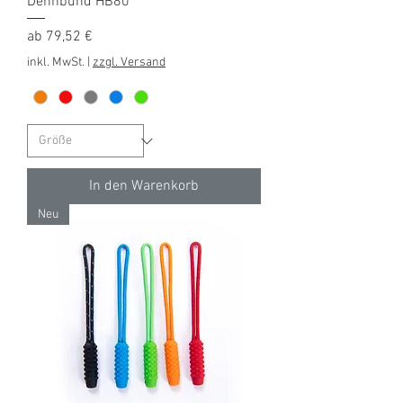
Dehnbund HB80
Sale-Preis
ab
79,52 €
inkl. MwSt.
|
zzgl. Versand
In den Warenkorb
Neu