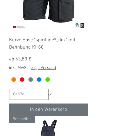
Kurze Hose "spiritline®_flex" mit
Dehnbund KH80
Sale-Preis
ab
63,80 €
inkl. MwSt.
|
zzgl. Versand
In den Warenkorb
Bestseller