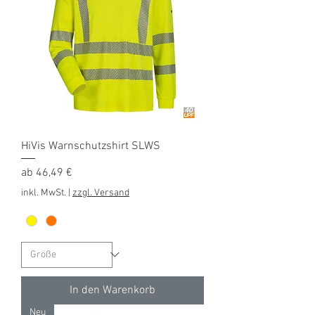
HiVis Warnschutzshirt SLWS
Sale-Preis
ab
46,49 €
inkl. MwSt.
|
zzgl. Versand
In den Warenkorb
Neu