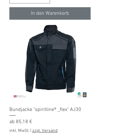
In den Warenkorb
Bundjacke "spiritline® _flex" AJ30
Sale-Preis
ab
85,18 €
inkl. MwSt.
|
zzgl. Versand