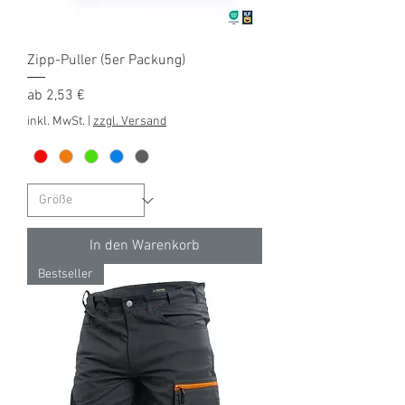
Zipp-Puller (5er Packung)
Sale-Preis
ab
2,53 €
inkl. MwSt.
|
zzgl. Versand
In den Warenkorb
Bestseller