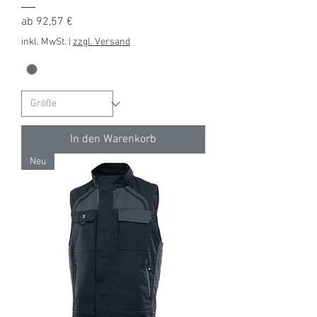
Sale-Preis
ab
92,57 €
inkl. MwSt.
|
zzgl. Versand
In den Warenkorb
Neu