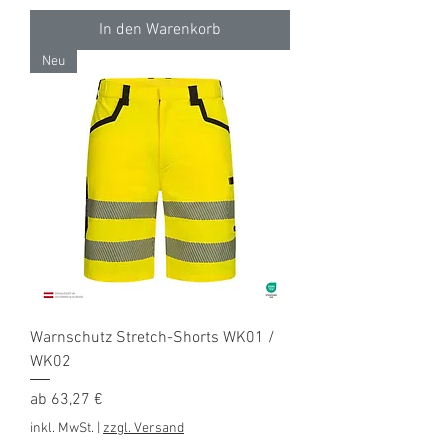
In den Warenkorb
Neu
Warnschutz Stretch-Shorts WK01 /
WK02
Sale-Preis
ab
63,27 €
inkl. MwSt.
|
zzgl. Versand