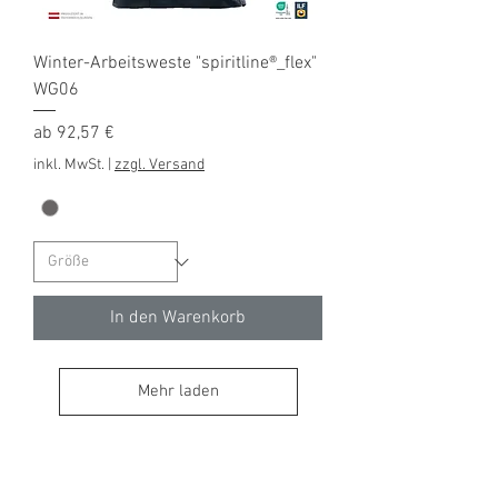
Winter-Arbeitsweste "spiritline®_flex"
WG06
Sale-Preis
ab
92,57 €
inkl. MwSt.
|
zzgl. Versand
In den Warenkorb
Mehr laden