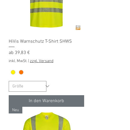
HiVis Warnschutz T-Shirt SHWS
Sale-Preis
ab
39,83 €
inkl. MwSt.
|
zzgl. Versand
In den Warenkorb
Neu