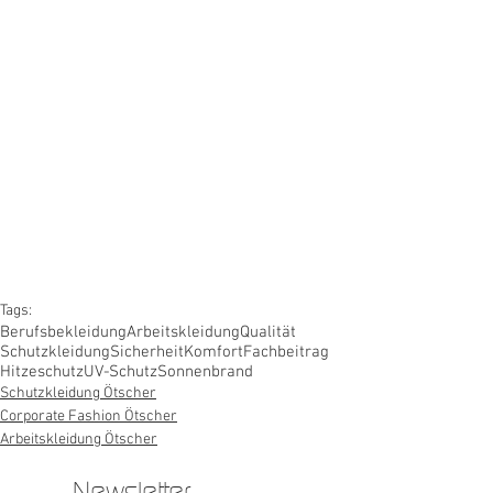
Tags:
Berufsbekleidung
Arbeitskleidung
Qualität
Schutzkleidung
Sicherheit
Komfort
Fachbeitrag
Hitzeschutz
UV-Schutz
Sonnenbrand
Schutzkleidung Ötscher
Corporate Fashion Ötscher
Arbeitskleidung Ötscher
Newsletter