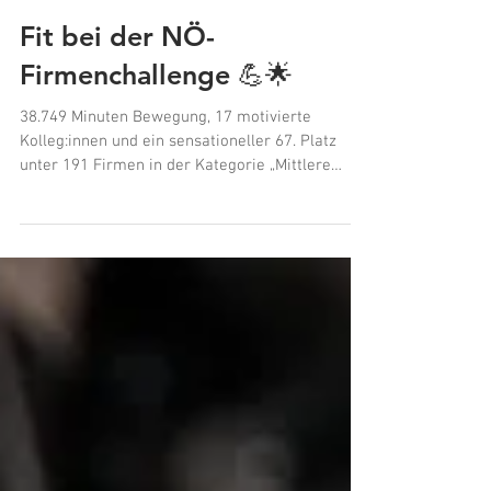
Fit bei der NÖ-
Firmenchallenge 💪🌟
38.749 Minuten Bewegung, 17 motivierte
Kolleg:innen und ein sensationeller 67. Platz
unter 191 Firmen in der Kategorie „Mittlere
Unternehmen“ – wir sagen: Hut ab, Team
Ötscher! 👟👏