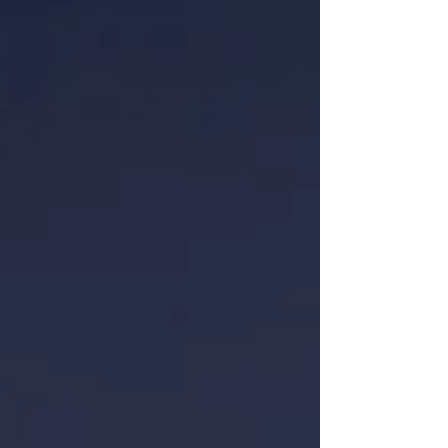
passiert, wenn wir schwitzen? Schwitzen ist eine
natürliche Reaktion des Körpers, um die
Körpertemperatur zu regulieren. Problematisch
wird es dann, wenn Feuchtigkeit in der Kleidung
verbleibt. Das kann zu einem unan