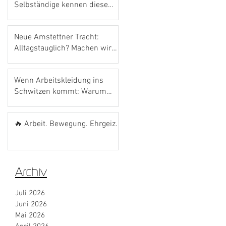
Selbständige kennen diese
Förderung noch gar nicht.
Neue Amstettner Tracht:
Alltagstauglich? Machen wir
den Bosna-Test! 🌭💙
Wenn Arbeitskleidung ins
Schwitzen kommt: Warum
das richtige Material den
Unterschied macht
🔥 Arbeit. Bewegung. Ehrgeiz.
Archiv
Juli 2026
Juni 2026
Mai 2026