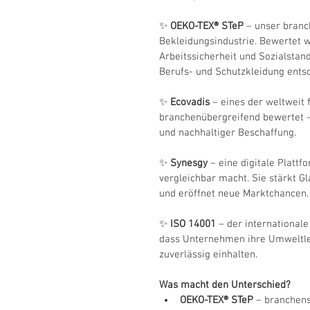
✨ 
OEKO-TEX® STeP
 – unser branc
Bekleidungsindustrie. Bewertet
Arbeitssicherheit und Sozialstan
Berufs- und Schutzkleidung entsc
✨ 
Ecovadis
 – eines der weltwei
branchenübergreifend bewertet –
und nachhaltiger Beschaffung.
✨ 
Synesgy
 – eine digitale Platt
vergleichbar macht. Sie stärkt Gl
und eröffnet neue Marktchancen.
✨ 
ISO 14001
 – der internationa
dass Unternehmen ihre Umweltlei
zuverlässig einhalten.
Was macht den Unterschied?
OEKO-TEX® STeP
 – branchens