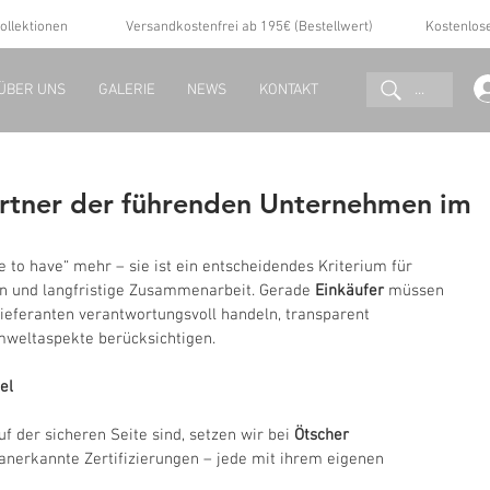
ollektionen
Versandkostenfrei ab 195€ (Bestellwert)
Kostenlos
...
ÜBER UNS
GALERIE
NEWS
KONTAKT
artner der führenden Unternehmen im
ce to have“ mehr – sie ist ein entscheidendes Kriterium für 
n und langfristige Zusammenarbeit. Gerade 
Einkäufer
 müssen 
ieferanten verantwortungsvoll handeln, transparent 
mweltaspekte berücksichtigen.
el
f der sicheren Seite sind, setzen wir bei 
Ötscher 
 anerkannte Zertifizierungen – jede mit ihrem eigenen 