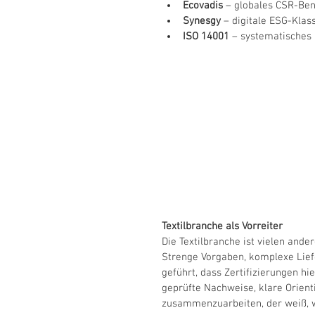
Ecovadis
 – globales CSR-Be
Synesgy
 – digitale ESG-Klas
ISO 14001
 – systematische
Textilbranche als Vorreiter
Die Textilbranche ist vielen ande
Strenge Vorgaben, komplexe Lief
geführt, dass Zertifizierungen hi
geprüfte Nachweise, klare Orient
zusammenzuarbeiten, der weiß, w