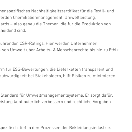
henspezifisches Nachhaltigkeitszertifikat für die Textil- und 
 werden Chemikalienmanagement, Umweltleistung, 
dards – also genau die Themen, die für die Produktion von 
heidend sind.
t führenden CSR-Ratings. Hier werden Unternehmen 
 von Umwelt über Arbeits- & Menschenrechte bis hin zu Ethik 
form für ESG-Bewertungen, die Lieferketten transparent und 
aubwürdigkeit bei Stakeholdern, hilft Risiken zu minimieren 
le Standard für Umweltmanagementsysteme. Er sorgt dafür, 
stung kontinuierlich verbessern und rechtliche Vorgaben 
pezifisch, tief in den Prozessen der Bekleidungsindustrie.