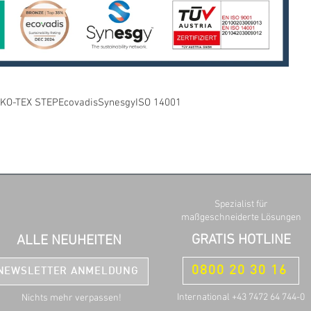
KO-TEX STEP
Ecovadis
Synesgy
ISO 14001
Spezialist für
maßgeschneiderte Lösungen
GRATIS HOTLINE
ALLE NEUHEITEN
0800 20 30 16
NEWSLETTER ANMELDUNG
International +43 7472 64 744-0
Nichts mehr verpassen!