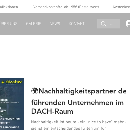
ollektionen
Versandkostenfrei ab 195€ (Bestellwert)
Kostenlos
...
ÜBER UNS
GALERIE
NEWS
KONTAKT
🌍Nachhaltigkeitspartner der
führenden Unternehmen im
DACH-Raum
Nachhaltigkeit ist heute kein „nice to have“ mehr –
sie ist ein entscheidendes Kriterium für