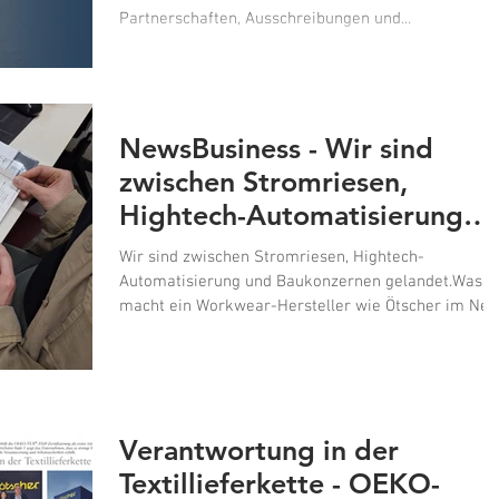
Partnerschaften, Ausschreibungen und...
NewsBusiness - Wir sind
zwischen Stromriesen,
Hightech-Automatisierung
und Baukonzernen gelandet.
Wir sind zwischen Stromriesen, Hightech-
Automatisierung und Baukonzernen gelandet.Was
macht ein Workwear-Hersteller wie Ötscher im Ne
Business: NÖ Special?Vielleicht, weil regionale
Produktion, Nachhaltigkeit und Verantwortung
gerade mehr denn je gefragt sind.
Verantwortung in der
Textillieferkette - OEKO-