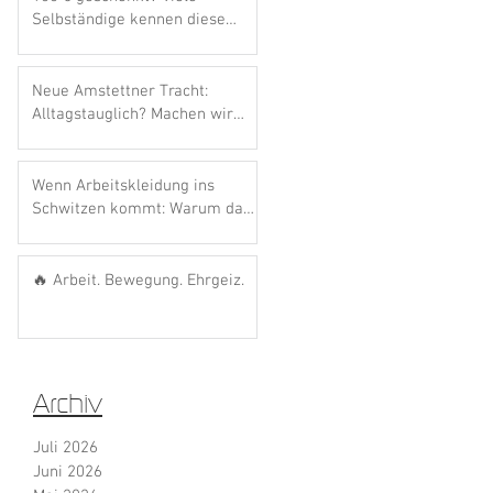
Selbständige kennen diese
Förderung noch gar nicht.
Neue Amstettner Tracht:
Alltagstauglich? Machen wir
den Bosna-Test! 🌭💙
Wenn Arbeitskleidung ins
Schwitzen kommt: Warum das
richtige Material den
Unterschied macht
🔥 Arbeit. Bewegung. Ehrgeiz.
ws
Archiv
Juli 2026
Juni 2026