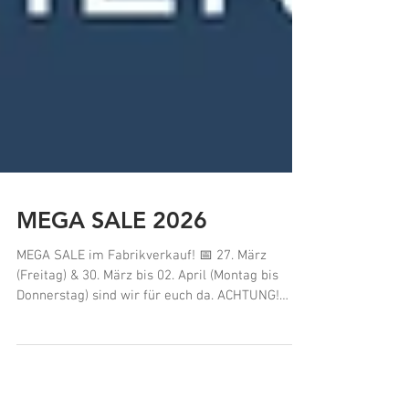
MEGA SALE 2026
MEGA SALE im Fabrikverkauf! 📅 27. März
(Freitag) & 30. März bis 02. April (Montag bis
Donnerstag) sind wir für euch da. ACHTUNG!
SAMSTAG + SONNTAG GESCHLOSSEN! ⏰ 7:00 –
16:30 Uhr 📍 Ötscherlandstraße 1, 3300