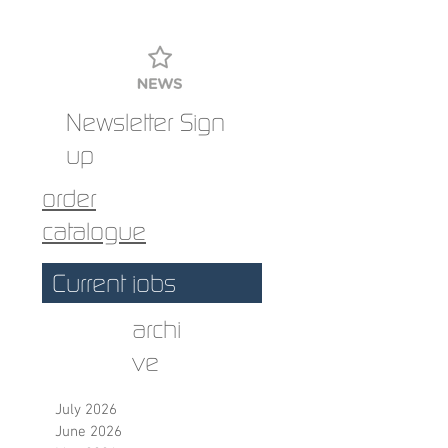
Amstetten
Newsletter Sign
up
order
catalogue
Current jobs
archi
ve