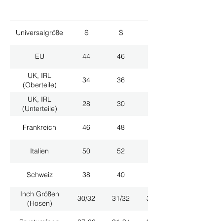
Universalgröße
S
S
M
EU
44
46
48
UK, IRL
34
36
38
(Oberteile)
UK, IRL
28
30
32
(Unterteile)
Frankreich
46
48
50
Italien
50
52
54
Schweiz
38
40
42
Inch Größen
30/32
31/32
33/32
(Hosen)