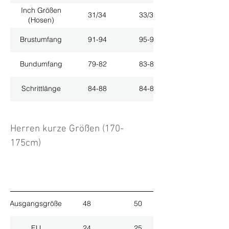
Inch Größen
31/34
33/34
(Hosen)
Brustumfang
91-94
95-98
Bundumfang
79-82
83-86
Schrittlänge
84-88
84-88
Herren kurze Größen (170-
175cm)
Ausgangsgröße
48
50
EU
24
25