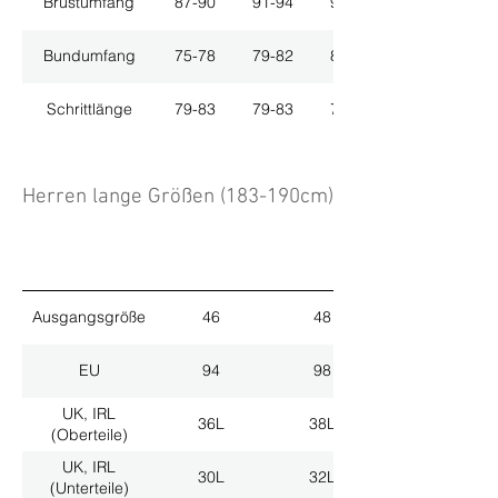
Brustumfang
87-90
91-94
95-98
Bundumfang
75-78
79-82
83-86
Schrittlänge
79-83
79-83
79-83
Herren lange Größen (183-190cm)
Ausgangsgröße
46
48
EU
94
98
UK, IRL
36L
38L
(Oberteile)
UK, IRL
30L
32L
(Unterteile)