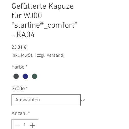
Gefütterte Kapuze
für WJ00
"starline®_comfort"
- KA04
Preis
23,31 €
inkl. MwSt.
|
zzgl. Versand
Farbe
*
Größe
*
Anzahl
*