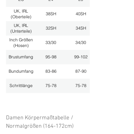
UK, IRL
38SH
40SH
(Oberteile)
UK, IRL
32SH
34SH
(Unterteile)
Inch Größen
33/30
34/30
(Hosen)
Brustumfang
95-98
99-102
Bundumfang
83-86
87-90
Schrittlänge
75-78
75-78
Damen Körpermaßtabelle /
Normalgrößen (164-172cm)