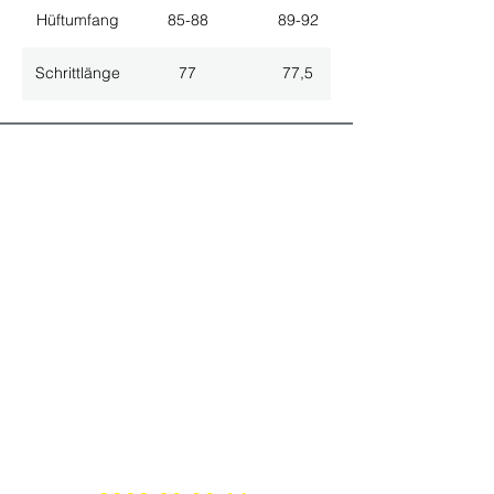
Hüftumfang
85-88
89-92
Schrittlänge
77
77,5
ALLE NEUHEITEN
NEWSLETTER ANMELDUNG
Nichts mehr verpassen!
Spezialist für
maßgeschneiderte Lösungen
GRATIS HOTLINE