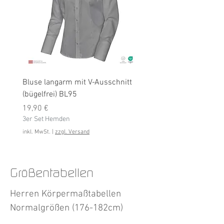
Bluse langarm mit V-Ausschnitt
Bluse langarm (bügelfrei
(bügelfrei) BL95
Preis
19,90 €
Preis
3er Set Hemden
19,90 €
3er Set Hemden
inkl. MwSt.
inkl. MwSt.
|
zzgl. Versand
Größentabellen
Herren Körpermaßtabellen
Normalgrößen (176-182cm)