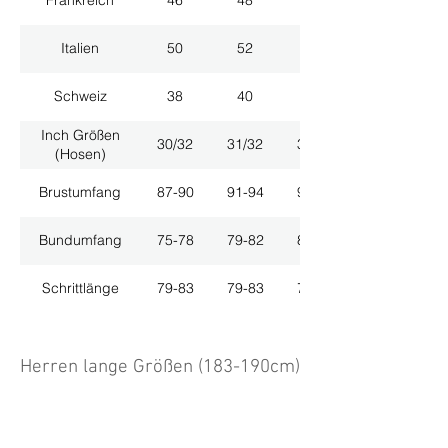
Frankreich
46
48
50
Italien
50
52
54
Schweiz
38
40
42
Inch Größen
30/32
31/32
33/32
(Hosen)
Brustumfang
87-90
91-94
95-98
Bundumfang
75-78
79-82
83-86
Schrittlänge
79-83
79-83
79-83
Herren lange Größen (183-190cm)