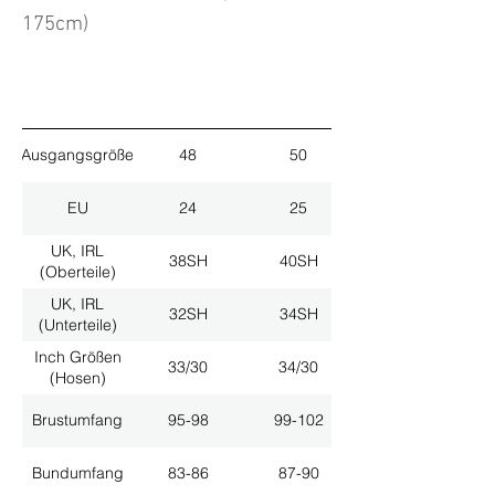
175cm)
Ausgangsgröße
48
50
EU
24
25
UK, IRL
38SH
40SH
(Oberteile)
UK, IRL
32SH
34SH
(Unterteile)
Inch Größen
33/30
34/30
(Hosen)
Brustumfang
95-98
99-102
Bundumfang
83-86
87-90