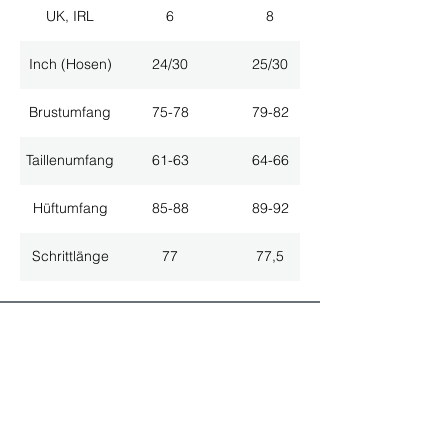
UK, IRL
6
8
Inch (Hosen)
24/30
25/30
Brustumfang
75-78
79-82
Taillenumfang
61-63
64-66
Hüftumfang
85-88
89-92
Schrittlänge
77
77,5
ALLE NEUHEITEN
NEWSLETTER ANMELDUNG