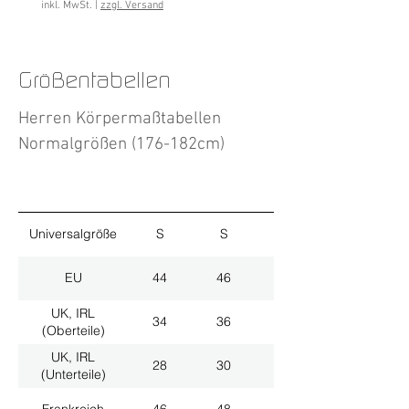
inkl. MwSt.
|
zzgl. Versand
Größentabellen
Herren Körpermaßtabellen
Normalgrößen (176-182cm)
Universalgröße
S
S
M
EU
44
46
48
UK, IRL
34
36
38
(Oberteile)
UK, IRL
28
30
32
(Unterteile)