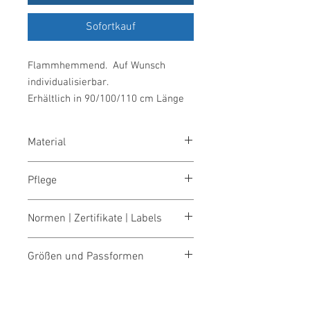
Sofortkauf
Flammhemmend. Auf Wunsch
individualisierbar.
Erhältlich in 90/100/110 cm Länge
Material
42% Modacryl (MAC) / 58% Polyethylen
Pflege
(PE)
Normen | Zertifikate | Labels
OEKO-TEX® STANDARD 100
Größen und Passformen
Made in Austria / Europe
Größentabellen für Damen & Herren