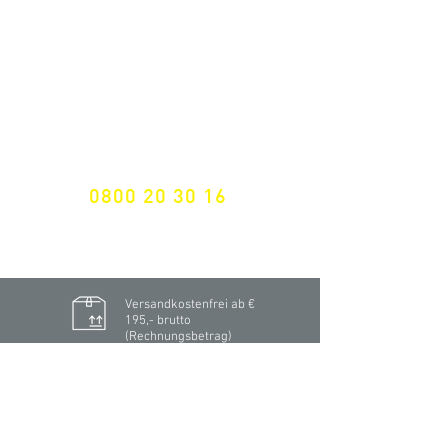
Nichts mehr verpassen!
Spezialist für
maßgeschneiderte Lösungen
GRATIS HOTLINE
0800 20 30 16
International +43 7472 64 744-0
Versandkostenfrei ab €
195,- brutto
(Rechnungsbetrag)​
Schnelle Lieferung