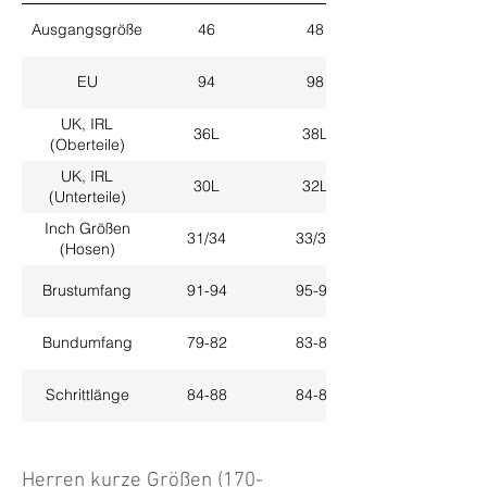
Ausgangsgröße
46
48
EU
94
98
UK, IRL
36L
38L
(Oberteile)
UK, IRL
30L
32L
(Unterteile)
Inch Größen
31/34
33/34
(Hosen)
Brustumfang
91-94
95-98
Bundumfang
79-82
83-86
Schrittlänge
84-88
84-88
Herren kurze Größen (170-