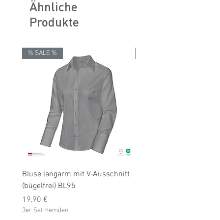
Ähnliche
Produkte
% SALE %
% SALE %
Bluse langarm mit V-Ausschnitt
Bluse langarm (bügelfrei
(bügelfrei) BL95
Preis
19,90 €
Preis
3er Set Hemden
19,90 €
3er Set Hemden
inkl. MwSt.