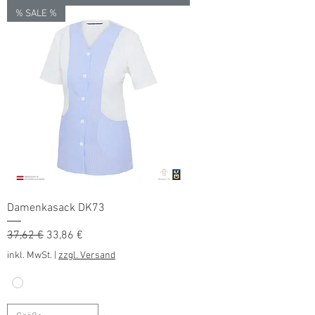
% SALE %
Damenkasack DK73
Standardpreis
Sale-Preis
37,62 €
33,86 €
inkl. MwSt.
|
zzgl. Versand