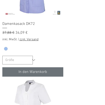
Damenkasack DK72
Standardpreis
Sale-Preis
37,88 €
34,09 €
inkl. MwSt.
|
zzgl. Versand
In den Warenkorb