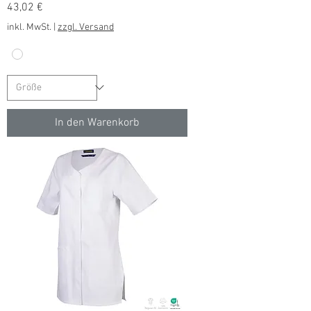
Preis
43,02 €
inkl. MwSt.
|
zzgl. Versand
In den Warenkorb