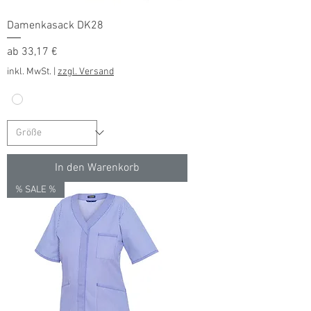
Damenkasack DK28
Sale-Preis
ab
33,17 €
inkl. MwSt.
|
zzgl. Versand
In den Warenkorb
% SALE %