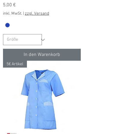
Preis
5,00 €
inkl. MwSt.
|
zzgl. Versand
In den Warenkorb
5€ Artikel