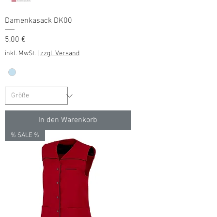
Damenkasack DK00
Preis
5,00 €
inkl. MwSt.
|
zzgl. Versand
In den Warenkorb
% SALE %