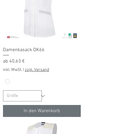
Damenkasack DK66
Sale-Preis
ab
40,63 €
inkl. MwSt.
|
zzgl. Versand
In den Warenkorb