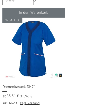
In den Warenkorb
% SALE %
Damenkasack DK71
Standardpreis
Sale-Preis
35,51 €
ab
31,96 €
inkl. MwSt.
|
zzgl. Versand