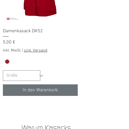
Damenkasack DK52
Preis
5,00 €
inkl. MwSt.
|
zzgl. Versand
In den Warenkorb
Warum Kasacks