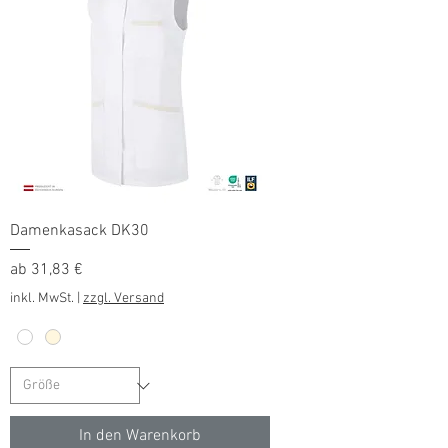
Damenkasack DK30
Sale-Preis
ab
31,83 €
inkl. MwSt.
|
zzgl. Versand
In den Warenkorb