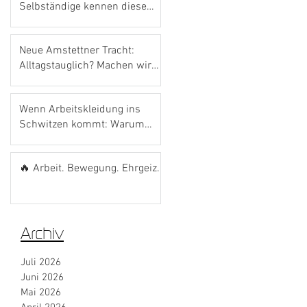
Selbständige kennen diese
Förderung noch gar nicht.
Neue Amstettner Tracht:
Alltagstauglich? Machen wir
den Bosna-Test! 🌭💙
Wenn Arbeitskleidung ins
Schwitzen kommt: Warum
das richtige Material den
Unterschied macht
🔥 Arbeit. Bewegung. Ehrgeiz.
Archiv
Juli 2026
Juni 2026
Mai 2026