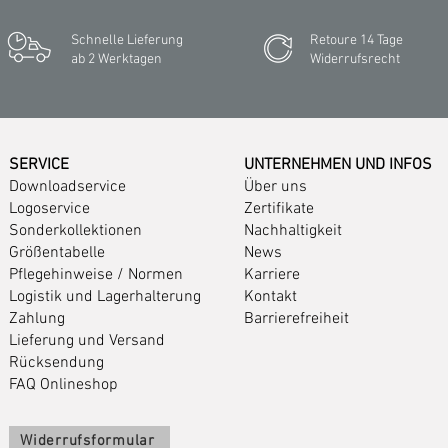
Schnelle Lieferung
Retoure 14 Tage
ab 2 Werktagen
Widerrufsrecht
SERVICE
UNTERNEHMEN UND INFOS
Downloadservice
Über uns
Logoservice
Zertifikate
Sonderkollektionen
Nachhaltigkeit
Größentabelle
News
Pflegehinweise
/
Normen
Karriere
Logistik und Lagerhalterung
Kontakt
Zahlung
Barrierefreiheit
Lieferung und Versand
Rücksendung
FAQ Onlineshop
Widerrufsformular