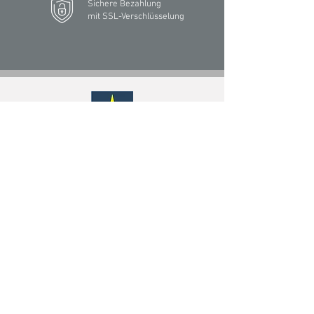
Sichere Bezahlung
mit SSL-Verschlüsselung
Ötscher-Berufskleidung Götzl GmbH
Ötscherplatz 1, 3300 Amstetten, Austria
TEL
+43 7472 64744-0
MAIL
info@oetscher.com
Route berechnen
Niederlassung Deutschland
Fürstenauer Weg 220,
49090 Osnabrück, Deutschland
SERVICE
Downloadservice
Logoservice