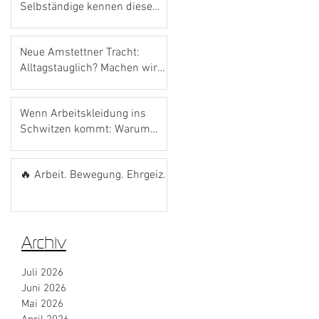
Selbständige kennen diese
Förderung noch gar nicht.
Neue Amstettner Tracht:
Alltagstauglich? Machen wir
den Bosna-Test! 🌭💙
Wenn Arbeitskleidung ins
Schwitzen kommt: Warum
das richtige Material den
Unterschied macht
🔥 Arbeit. Bewegung. Ehrgeiz.
Archiv
Juli 2026
Juni 2026
Mai 2026