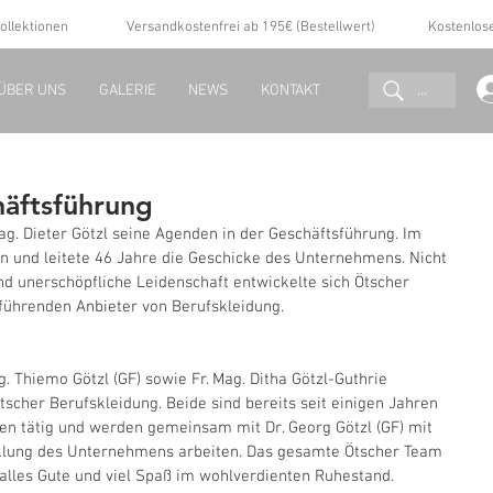
ollektionen
Versandkostenfrei ab 195€ (Bestellwert)
Kostenlos
...
ÜBER UNS
GALERIE
NEWS
KONTAKT
äftsführung
g. Dieter Götzl seine Agenden in der Geschäftsführung. Im 
ein und leitete 46 Jahre die Geschicke des Unternehmens. Nicht 
d unerschöpfliche Leidenschaft entwickelte sich Ötscher 
ührenden Anbieter von Berufskleidung.
. Thiemo Götzl (GF) sowie Fr. Mag. Ditha Götzl-Guthrie 
tscher Berufskleidung. Beide sind bereits seit einigen Jahren 
n tätig und werden gemeinsam mit Dr. Georg Götzl (GF) mit 
klung des Unternehmens arbeiten. Das gesamte Ötscher Team 
 alles Gute und viel Spaß im wohlverdienten Ruhestand.