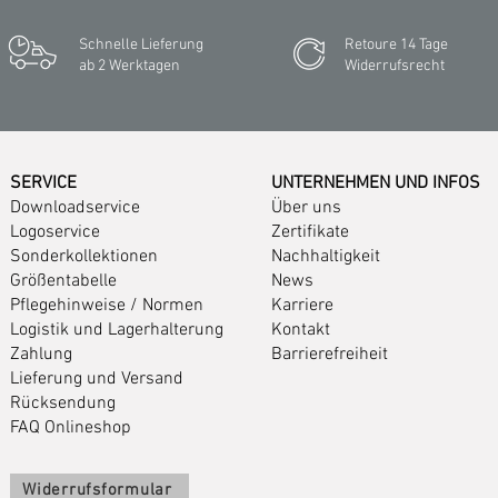
Schnelle Lieferung
Retoure 14 Tage
ab 2 Werktagen
Widerrufsrecht
SERVICE
UNTERNEHMEN UND INFOS
Downloadservice
Über uns
Logoservice
Zertifikate
Sonderkollektionen
Nachhaltigkeit
Größentabelle
News
Pflegehinweise
/
Normen
Karriere
Logistik und Lagerhalterung
Kontakt
Zahlung
Barrierefreiheit
Lieferung und Versand
Rücksendung
FAQ Onlineshop
Widerrufsformular