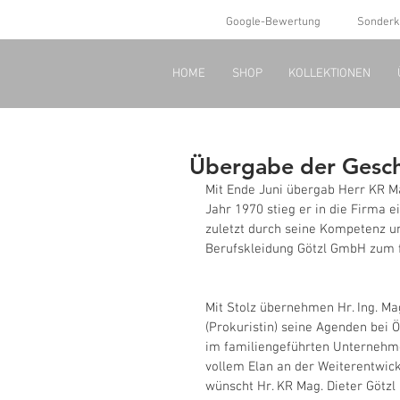
Google-Bewertung
Sonderk
HOME
SHOP
KOLLEKTIONEN
Übergabe der Gesch
Mit Ende Juni übergab Herr KR Ma
Jahr 1970 stieg er in die Firma 
zuletzt durch seine Kompetenz un
Berufskleidung Götzl GmbH zum f
Mit Stolz übernehmen Hr. Ing. Mag
(Prokuristin) seine Agenden bei Ö
im familiengeführten Unternehme
vollem Elan an der Weiterentwic
wünscht Hr. KR Mag. Dieter Götzl