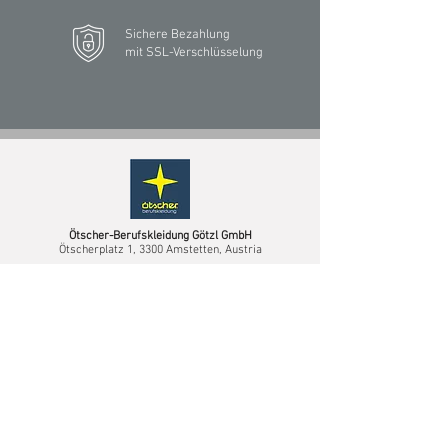
Sichere Bezahlung
mit SSL-Verschlüsselung
Ötscher-Berufskleidung Götzl GmbH
Ötscherplatz 1, 3300 Amstetten, Austria
TEL
+43 7472 64744-0
MAIL
info@oetscher.com
Route berechnen
SERVICE
Downloadservice
Logoservice
Sonderkollektionen