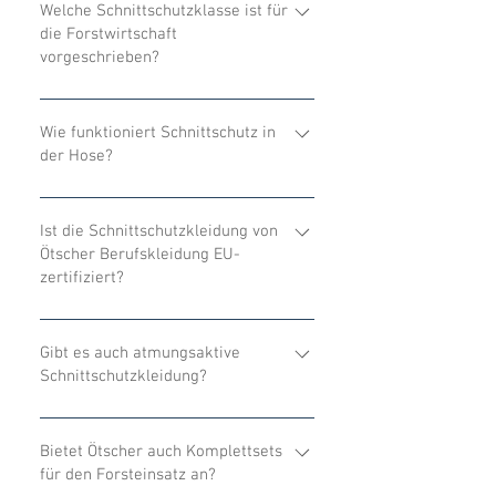
Welche Schnittschutzklasse ist für
die Forstwirtschaft
vorgeschrieben?
In der professionellen Forstarbeit ist
mindestens Klasse 1 (20 m/s)
Wie funktioniert Schnittschutz in
der Hose?
vorgeschrieben – bei Hochrisiko-
Einsätzen empfiehlt sich Klasse 2
Mehrlagige Fasereinlagen
oder 3.
Beinbereich blockieren die Säge
Ist die Schnittschutzkleidung von
Ötscher Berufskleidung EU-
durch sofortiges Verstopfen der Kette
zertifiziert?
– je nach Klasse in verschiedenen
Geschwindigkeiten.
Ja, unsere Schnittschutzprodukte
sind gemäß EN ISO 11393 geprüft und
Gibt es auch atmungsaktive
Schnittschutzkleidung?
verfügen über die EU-
Baumusterbescheinigung.
Ja, unsere Modelle kombinieren
Sicherheit mit Tragekomfort –
Bietet Ötscher auch Komplettsets
für den Forsteinsatz an?
atmungsaktive Materialien und