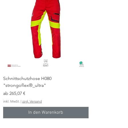
Schnittschutzhose H080
Forstjacke FJ60 "s
"strongoflex®_ultra"
Sale-Preis
ab
Sale-Preis
ab
265,07 €
inkl. MwSt.
inkl. MwSt.
|
zzgl. Versand
In den Warenkorb