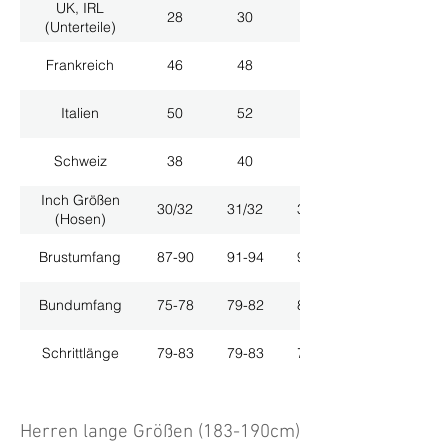
UK, IRL
28
30
32
(Unterteile)
Frankreich
46
48
50
Italien
50
52
54
Schweiz
38
40
42
Inch Größen
30/32
31/32
33/32
(Hosen)
Brustumfang
87-90
91-94
95-98
Bundumfang
75-78
79-82
83-86
Schrittlänge
79-83
79-83
79-83
Herren lange Größen (183-190cm)