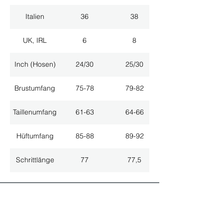
Italien
36
38
UK, IRL
6
8
Inch (Hosen)
24/30
25/30
Brustumfang
75-78
79-82
Taillenumfang
61-63
64-66
Hüftumfang
85-88
89-92
Schrittlänge
77
77,5