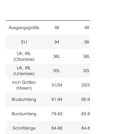
Ausgangsgröße
46
48
EU
94
98
UK, IRL
36L
38L
(Oberteile)
UK, IRL
30L
32L
(Unterteile)
Inch Größen
31/34
33/34
(Hosen)
Brustumfang
91-94
95-98
Bundumfang
79-82
83-86
Schrittlänge
84-88
84-88