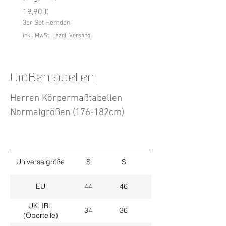
Preis
3er Set Hemden
19,90 €
3er Set Hemden
inkl. MwSt.
inkl. MwSt.
|
zzgl. Versand
Größentabellen
Herren Körpermaßtabellen
Normalgrößen (176-182cm)
Universalgröße
S
S
M
EU
44
46
48
UK, IRL
34
36
38
(Oberteile)