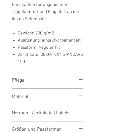
Bandkanten für angenehmen
Tragekomfort und Flaglabel an der
linken Seitennaht.
Gewicht: 200 g/m2
Ausrüstung: einlaufvorbehandelt
Passform: Regular Fit
Zertifikate: OEKO-TEX® STANDARD
100
Pflege
Waschtemperatur: max. 60 °C
Material
Piqué aus 100 % Baumwolle (ash
Normen | Zertifikate | Labels
meliert: 98 % Baumwolle und 2 %
Viskose; grau meliert: 85 % Baumwolle
OEKO-TEX® STANDARD 100
und 15 % Viskose), 200 g/m²
Größen und Passformen
Fear Wear