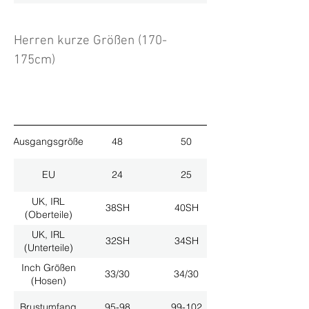
Herren kurze Größen (170-
175cm)
Ausgangsgröße
48
50
EU
24
25
UK, IRL
38SH
40SH
(Oberteile)
UK, IRL
32SH
34SH
(Unterteile)
Inch Größen
33/30
34/30
(Hosen)
Brustumfang
95-98
99-102