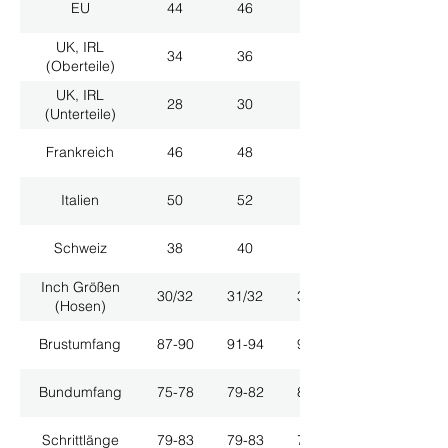
EU
44
46
48
UK, IRL
34
36
38
(Oberteile)
UK, IRL
28
30
32
(Unterteile)
Frankreich
46
48
50
Italien
50
52
54
Schweiz
38
40
42
Inch Größen
30/32
31/32
33/32
(Hosen)
Brustumfang
87-90
91-94
95-98
Bundumfang
75-78
79-82
83-86
Schrittlänge
79-83
79-83
79-83