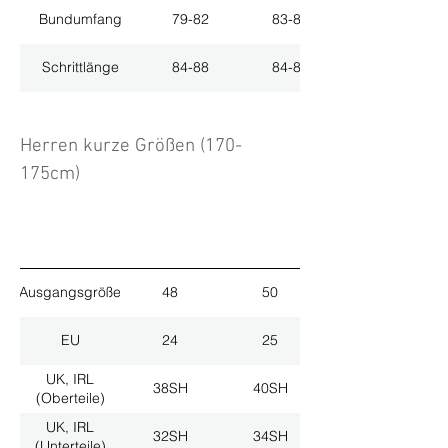
Bundumfang
79-82
83-86
Schrittlänge
84-88
84-88
Herren kurze Größen (170-
175cm)
Ausgangsgröße
48
50
EU
24
25
UK, IRL
38SH
40SH
(Oberteile)
UK, IRL
32SH
34SH
(Unterteile)