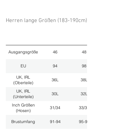
Herren lange Größen (183-190cm)
Ausgangsgröße
46
48
EU
94
98
UK, IRL
36L
38L
(Oberteile)
UK, IRL
30L
32L
(Unterteile)
Inch Größen
31/34
33/34
(Hosen)
Brustumfang
91-94
95-98