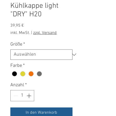
Kühlkappe light
"DRY" H20
Preis
39,95 €
inkl. MwSt.
|
zzgl. Versand
Größe
*
Farbe
*
Anzahl
*
In den Warenkorb