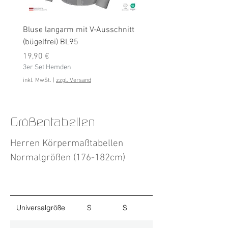
Bluse langarm mit V-Ausschnitt
Bluse langarm (bügelfrei
(bügelfrei) BL95
Preis
19,90 €
Preis
3er Set Hemden
19,90 €
3er Set Hemden
inkl. MwSt.
inkl. MwSt.
|
zzgl. Versand
Größentabellen
Herren Körpermaßtabellen
Normalgrößen (176-182cm)
Universalgröße
S
S
M