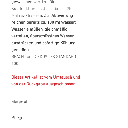
gewaschen
werden. Die
Kühlfunktion lässt sich bis zu 750
Mal reaktivieren
.
Zur Aktivierung
reichen bereits ca. 100 ml Wasser:
Wasser einfüllen, gleichmäßig
verteilen, überschüssiges Wasser
ausdrücken und sofortige Kühlung
genießen.
REACH- und OEKO®-TEX STANDARD
100
Dieser Artikel ist vom Umtausch und
von der Rückgabe ausgeschlossen.
Material
Äußeres: INUTEQ-DRY® Nylon Jersey
Pflege
(50%) mit PU-Beschichtung (50%) und
antibakterieller MicroBan®-