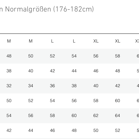
en Normalgrößen (176-182cm)
M
M
L
L
XL
XL
X
48
50
52
54
56
58
38
40
42
44
46
48
32
34
36
38
40
42
50
52
54
56
58
60
54
56
58
60
62
64
42
44
46
48
50
52