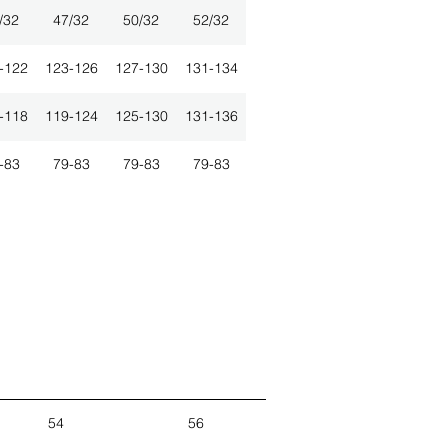
/32
47/32
50/32
52/32
-122
123-126
127-130
131-134
-118
119-124
125-130
131-136
-83
79-83
79-83
79-83
54
56