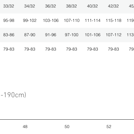
33/32
34/32
36/32
38/32
40/32
42/32
45
95-98
99-102
103-106
107-110
111-114
115-118
119
83-86
87-90
91-96
97-100
101-106
107-112
113
79-83
79-83
79-83
79-83
79-83
79-83
79
3-190cm)
48
50
52