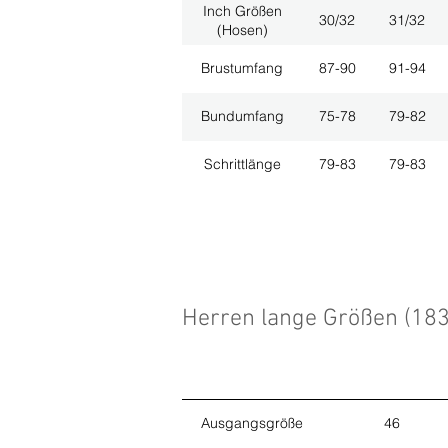
Inch Größen
30/32
31/32
(Hosen)
Brustumfang
87-90
91-94
Bundumfang
75-78
79-82
Schrittlänge
79-83
79-83
Herren lange Größen (18
Ausgangsgröße
46