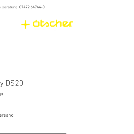
e Beratung:
07472 64744-0
dy DS20
89
Versand