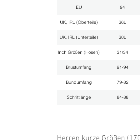
EU
94
UK, IRL (Oberteile)
36L
UK, IRL (Unterteile)
30L
Inch Größen (Hosen)
31/34
Brustumfang
91-94
Bundumfang
79-82
Schrittlänge
84-88
Herren kurze Größen (17