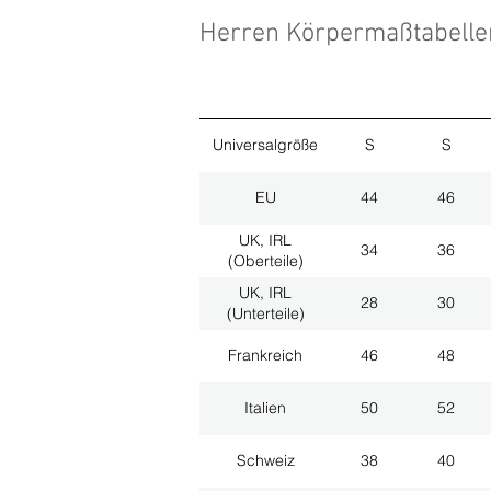
Herren Körpermaßtabell
Universalgröße
S
S
EU
44
46
UK, IRL
34
36
(Oberteile)
UK, IRL
28
30
(Unterteile)
Frankreich
46
48
Italien
50
52
Schweiz
38
40