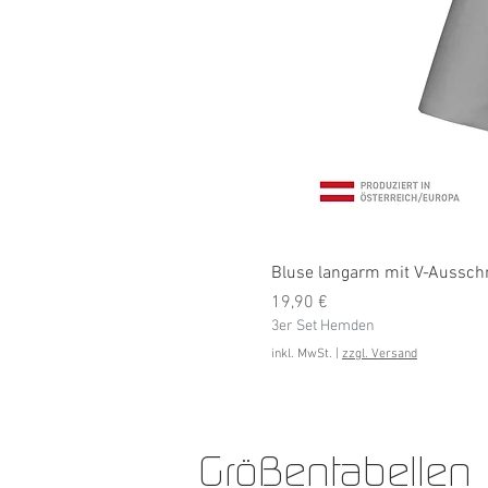
Bluse langarm mit V-Ausschni
Preis
19,90 €
3er Set Hemden
inkl. MwSt.
|
zzgl. Versand
Größentabellen