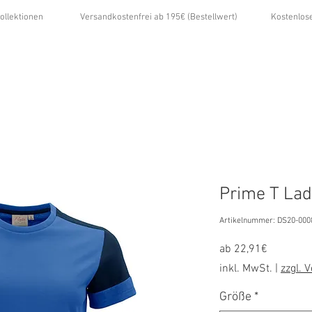
ollektionen
Versandkostenfrei ab 195€ (Bestellwert)
Kostenlos
...
ÜBER UNS
GALERIE
NEWS
KONTAKT
Prime T La
Artikelnummer: DS20-000
Sale-
ab
22,91€
Preis
inkl. MwSt.
|
zzgl. 
Größe
*