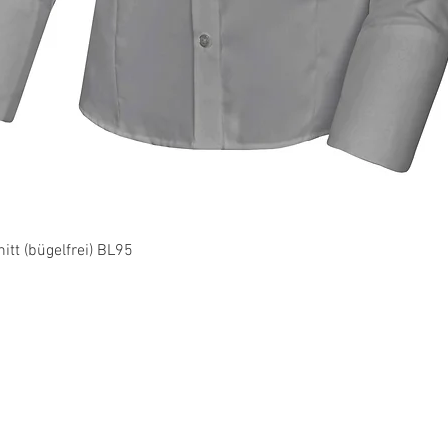
Schnellansicht
tt (bügelfrei) BL95