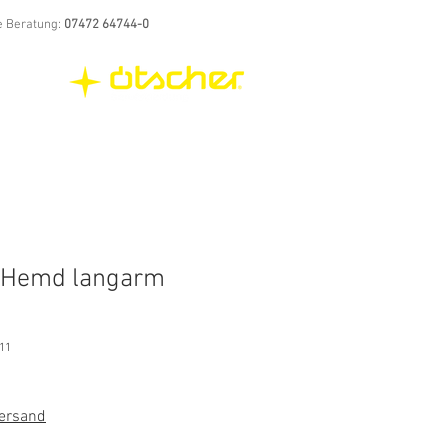
e Beratung:
07472 64744-0
 Hemd langarm
11
Versand