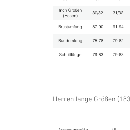
Inch Größen
30/32
31/32
(Hosen)
Brustumfang
87-90
91-94
Bundumfang
75-78
79-82
Schrittlänge
79-83
79-83
Herren lange Größen (18
Ausgangsgröße
46