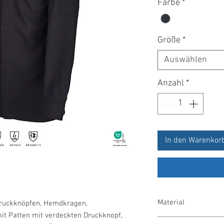
Farbe
*
Größe
*
Auswählen
Anzahl
*
In den Warenkor
Material
ruckknöpfen, Hemdkragen,
mit Patten mit verdeckten Druckknopf,
45 % Modacryl/35 % 