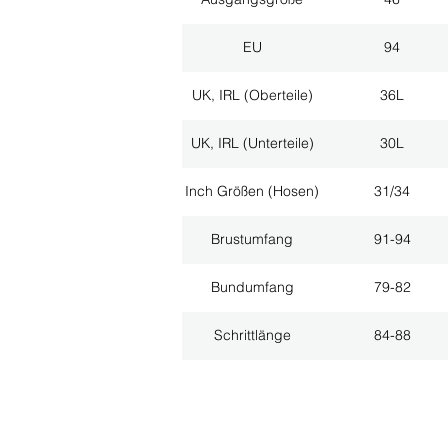
EU
94
UK, IRL (Oberteile)
36L
UK, IRL (Unterteile)
30L
Inch Größen (Hosen)
31/34
Brustumfang
91-94
Bundumfang
79-82
Schrittlänge
84-88