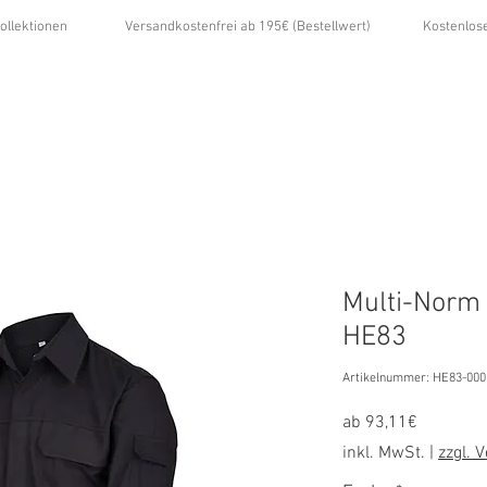
ollektionen
Versandkostenfrei ab 195€ (Bestellwert)
Kostenlos
...
ÜBER UNS
GALERIE
NEWS
KONTAKT
Multi-Norm
HE83
Artikelnummer: HE83-000
Sale-
ab
93,11€
Preis
inkl. MwSt.
|
zzgl. 