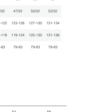
/32
47/32
50/32
52/32
-122
123-126
127-130
131-134
-118
119-124
125-130
131-136
-83
79-83
79-83
79-83
54
56