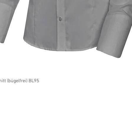
Schnellansicht
tt (bügelfrei) BL95