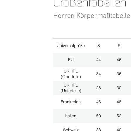
Größentabellen
Herren Körpermaßtabell
Universalgröße
S
S
EU
44
46
UK, IRL
34
36
(Oberteile)
UK, IRL
28
30
(Unterteile)
Frankreich
46
48
Italien
50
52
Schweiz
38
40