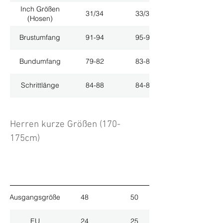
Inch Größen
31/34
33/34
(Hosen)
Brustumfang
91-94
95-98
Bundumfang
79-82
83-86
Schrittlänge
84-88
84-88
Herren kurze Größen (170-
175cm)
Ausgangsgröße
48
50
EU
24
25