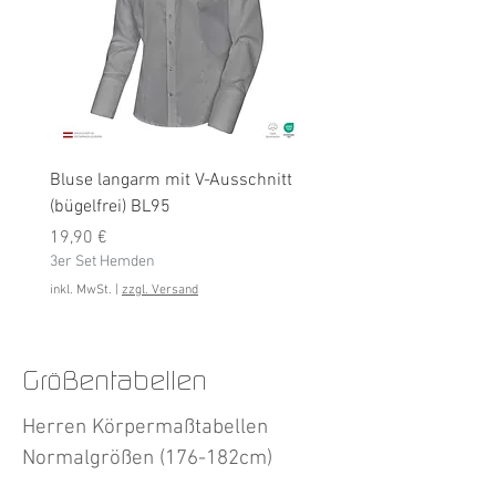
Bluse langarm mit V-Ausschnitt
Bluse langarm (bügelfrei
(bügelfrei) BL95
Preis
19,90 €
Preis
3er Set Hemden
19,90 €
3er Set Hemden
inkl. MwSt.
inkl. MwSt.
|
zzgl. Versand
Größentabellen
Herren Körpermaßtabellen
Normalgrößen (176-182cm)