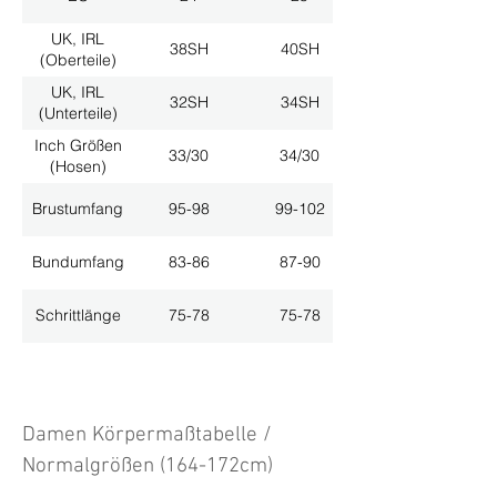
UK, IRL
38SH
40SH
(Oberteile)
UK, IRL
32SH
34SH
(Unterteile)
Inch Größen
33/30
34/30
(Hosen)
Brustumfang
95-98
99-102
Bundumfang
83-86
87-90
Schrittlänge
75-78
75-78
Damen Körpermaßtabelle /
Normalgrößen (164-172cm)