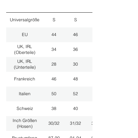
Universalgröße
S
S
M
EU
44
46
48
UK, IRL
34
36
38
(Oberteile)
UK, IRL
28
30
32
(Unterteile)
Frankreich
46
48
50
Italien
50
52
54
Schweiz
38
40
42
Inch Größen
30/32
31/32
33/32
(Hosen)