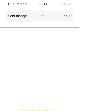
Hüftumfang
85-88
89-92
Schrittlänge
77
77,5
ALLE NEUHEITEN
NEWSLETTER ANMELDUNG
Nichts mehr verpassen!
Spezialist für
maßgeschneiderte Lösungen
GRATIS HOTLINE