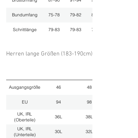
Brustumfang
87-90
91-94
95-98
Bundumfang
75-78
79-82
83-86
Schrittlänge
79-83
79-83
79-83
Herren lange Größen (183-190cm)
Ausgangsgröße
46
48
EU
94
98
UK, IRL
36L
38L
(Oberteile)
UK, IRL
30L
32L
(Unterteile)