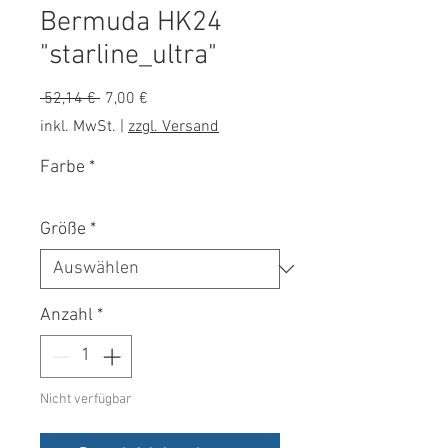
Bermuda HK24
"starline_ultra"
Standardpreis
Sale-
 52,14 € 
7,00 €
Preis
inkl. MwSt.
|
zzgl. Versand
Farbe
*
Größe
*
Anzahl
*
Nicht verfügbar