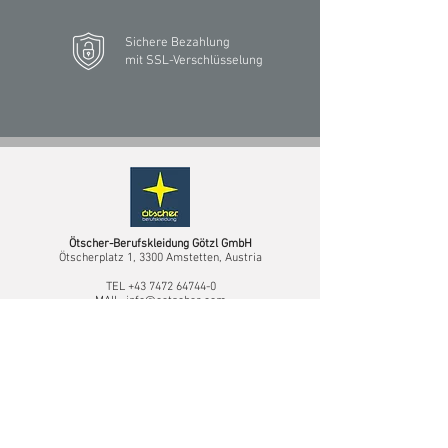
Sichere Bezahlung
mit SSL-Verschlüsselung
Ötscher-Berufskleidung Götzl GmbH
Ötscherplatz 1, 3300 Amstetten, Austria
TEL
+43 7472 64744-0
MAIL
info@oetscher.com
Route berechnen
Niederlassung Deutschland
Fürstenauer Weg 220,
49090 Osnabrück, Deutschland
SERVICE