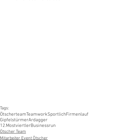
Tags:
Ötscherteam
Teamwork
Sportlich
Firmenlauf
Gipfelstürmer
Ardagger
12.MostviertlerBusinessrun
Ötscher Team
Mitarbeiter Event Ötscher