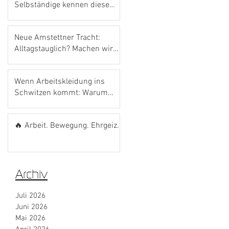
Selbständige kennen diese
Förderung noch gar nicht.
Neue Amstettner Tracht:
Alltagstauglich? Machen wir
den Bosna-Test! 🌭💙
Wenn Arbeitskleidung ins
Schwitzen kommt: Warum
das richtige Material den
Unterschied macht
🔥 Arbeit. Bewegung. Ehrgeiz.
Archiv
Juli 2026
Juni 2026
Mai 2026