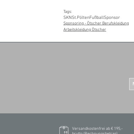
Tags:
SKN
St.Pölten
Fußball
Sponsor
Sponsoring - Ötscher Berufskleidung
Arbeitskleidung Ötscher
Versandkostenfrei ab € 195,-
brutto (Rechnungsbetrag)​