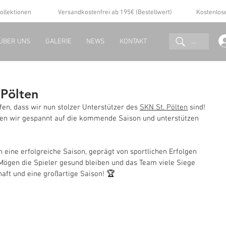
ollektionen
Versandkostenfrei ab 195€ (Bestellwert)
Kostenlos
...
ÜBER UNS
GALERIE
NEWS
KONTAKT
 Pölten
en, dass wir nun stolzer Unterstützer des 
SKN St. Pölten
 sind! 
en wir gespannt auf die kommende Saison und unterstützen 
eine erfolgreiche Saison, geprägt von sportlichen Erfolgen 
ögen die Spieler gesund bleiben und das Team viele Siege 
haft und eine großartige Saison! 🏆