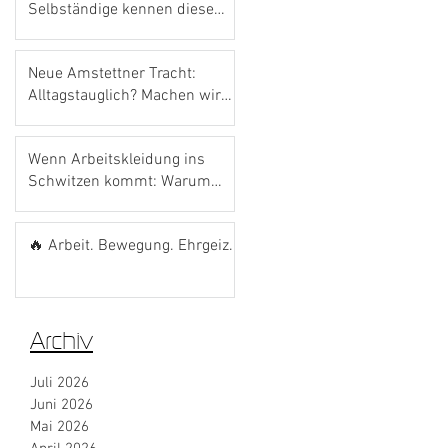
Selbständige kennen diese
Förderung noch gar nicht.
Neue Amstettner Tracht:
Alltagstauglich? Machen wir
den Bosna-Test! 🌭💙
Wenn Arbeitskleidung ins
Schwitzen kommt: Warum
das richtige Material den
Unterschied macht
🔥 Arbeit. Bewegung. Ehrgeiz.
Archiv
Juli 2026
Juni 2026
Mai 2026