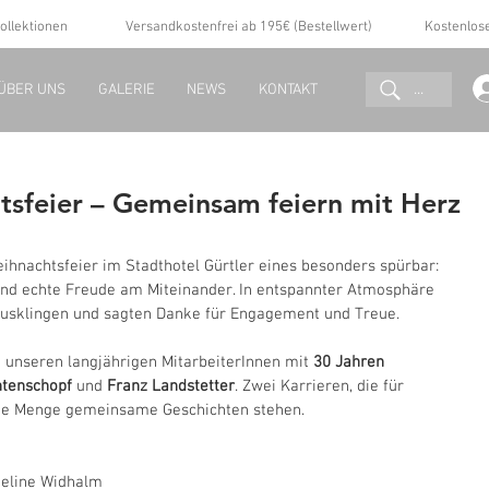
ollektionen
Versandkostenfrei ab 195€ (Bestellwert)
Kostenlos
...
ÜBER UNS
GALERIE
NEWS
KONTAKT
sfeier – Gemeinsam feiern mit Herz
hnachtsfeier im Stadthotel Gürtler eines besonders spürbar: 
d echte Freude am Miteinander. In entspannter Atmosphäre 
ausklingen und sagten Danke für Engagement und Treue.
 unseren langjährigen MitarbeiterInnen mit
 30 Jahren 
htenschopf 
und 
Franz Landstetter
. Zwei Karrieren, die für 
jede Menge gemeinsame Geschichten stehen.
ueline Widhalm