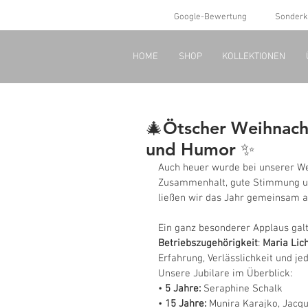
Google-Bewertung
Sonderk
HOME
SHOP
KOLLEKTIONEN
🎄Ötscher Weihnacht
und Humor ✨
Auch heuer wurde bei unserer Wei
Zusammenhalt, gute Stimmung un
ließen wir das Jahr gemeinsam 
Ein ganz besonderer Applaus galt
Betriebszugehörigkeit
: 
Maria Lic
Erfahrung, Verlässlichkeit und 
Unsere Jubilare im Überblick:
• 
5 Jahre:
 Seraphine Schalk
• 
15 Jahre:
 Munira Karajko, Jacq