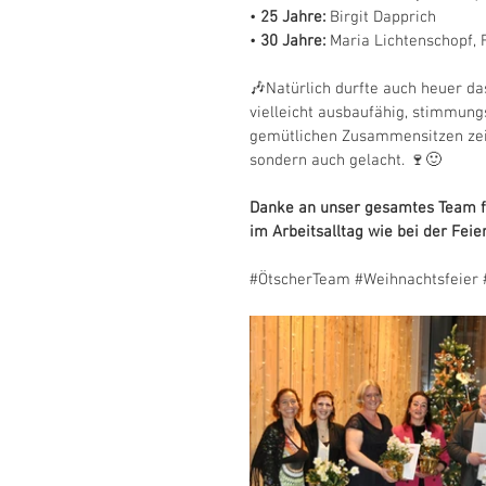
• 
25 Jahre:
 Birgit Dapprich
• 
30 Jahre:
 Maria Lichtenschopf, 
🎶Natürlich durfte auch heuer da
vielleicht ausbaufähig, stimmung
gemütlichen Zusammensitzen zeigt
sondern auch gelacht. 🍷🙂
Danke an unser gesamtes Team fü
im Arbeitsalltag wie bei der Feier
#ÖtscherTeam
#Weihnachtsfeier