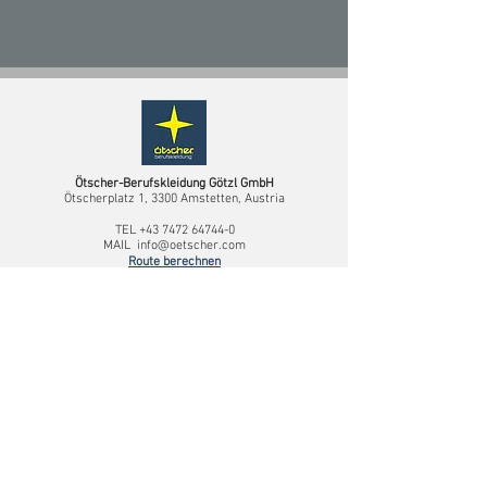
Ötscher-Berufskleidung Götzl GmbH
Ötscherplatz 1, 3300 Amstetten, Austria
TEL
+43 7472 64744-0
MAIL
info@oetscher.com
Route berechnen
Niederlassung Deutschland
Fürstenauer Weg 220,
49090 Osnabrück, Deutschland
SERVICE
Downloadservice
Logoservice
Sonderkollektionen
Größentabelle